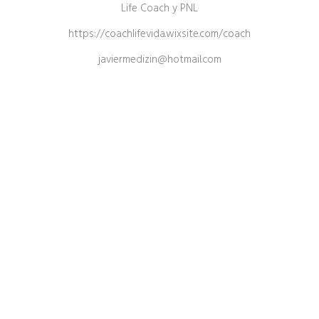
Life Coach y PNL
https://coachlifevida.wixsite.com/coach
javiermedizin@hotmail.com
o